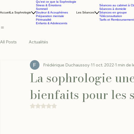
Qu'est ce que la Sophrologie
Stress & Émotions
Séances au cabinet à Cl
Sommeil
Séances à domicile
Accueil
La Sophrologie
Douleur & Acouphènes
Les Séances
Séances en groupe
Préparation mentale
Téléconsultation
Périnatalité
Tarifs et Remboursement
Enfants & Adolescents
All Posts
Actualités
Frédérique Duchaussoy
11 oct. 2022
1 min de l
La sophrologie une
bienfaits pour les 
Noté NaN étoiles sur 5.