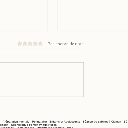
Noté 0 étoile sur 5.
Pas encore de note
 et acouphènes :
Acouphènes la nuit :
trouver le
pourquoi ils semblent plu
amart ?
forts et ce que la
sophrologie peut faire
-
Préparation mentale
-
Périnatalité
-
Enfants et Adolescents
-
Séance au cabinet à Clamart
-
Séa
binson
-
Sophrologue Fontenay aux Roses
-
s réponses
-
Témoignages
-
Prendre rendez-vous
-
Blog