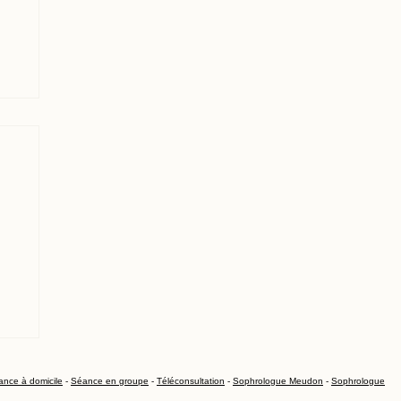
s
nce à domicile
-
Séance en groupe
-
Téléconsultation
-
Sophrologue Meudon
-
Sophrologue