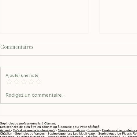
Commentaires
Ajouter une note
Sophrologie et phobies :
Sophrologie
Rédigez un commentaire...
vaincre ses peurs avec des
comment re
techniques concrètes
calme à Cl
Sophrologue professionnelle à Clamart.
Des séances de bien-être en cabinet ou à domicile pour votre sérénité.
Accueil
-
Qu'est ce que la sophrologie?
-
Stress et Emotions
-
Sommeil
-
Douleurs et acouphènes
Châtillon
-
Sophrologue Vanves
-
Sophrologue Issy Les Moulineaux
-
Sophrologue Le Plessis Ro
Sophrologue Châtenay Malabry
-
Tarifs et remboursements
-
Frédérique Duchaussoy
-
Question