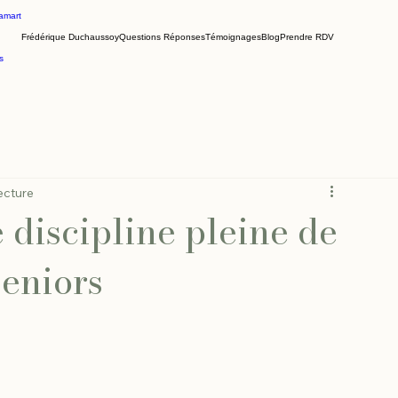
amart
Frédérique Duchaussoy
Questions Réponses
Témoignages
Blog
Prendre RDV
s
ecture
 discipline pleine de
seniors