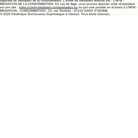
dispositif de médiation de la consommation. L'entité de médiation retenue est : CNPM -
MEDIATION DE LA CONSOMMATION. En cas de litige, vous pouvez déposer votre réclamation
sur son site :
https://cnpm-mediation-consommation.eu
ou par voie postale en écrivant à CNPM -
MEDIATION - CONSOMMATION - 23, rue Territoire - 42100 SAINT ETIENNE.
© 2026 Frédérique Duchaussoy Sophrologue à Clamart. Tous droits réservés.