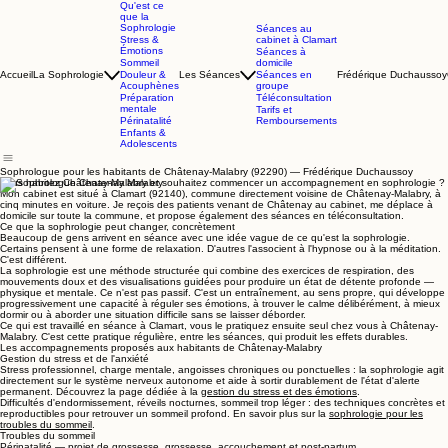
Qu'est ce
que la
Sophrologie
Séances au
Stress &
cabinet à Clamart
Émotions
Séances à
Sommeil
domicile
Accueil
La Sophrologie
Douleur &
Les Séances
Séances en
Frédérique Duchaussoy
Acouphènes
groupe
Préparation
Téléconsultation
mentale
Tarifs et
Périnatalité
Remboursements
Enfants &
Adolescents
Sophrologue pour les habitants de Châtenay-Malabry (92290) — Frédérique Duchaussoy
Vous habitez Châtenay-Malabry et souhaitez commencer un accompagnement en sophrologie ?
Mon cabinet est situé à Clamart (92140), commune directement voisine de Châtenay-Malabry, à
cinq minutes en voiture. Je reçois des patients venant de Châtenay au cabinet, me déplace à
domicile sur toute la commune, et propose également des séances en téléconsultation.
Ce que la sophrologie peut changer, concrètement
Beaucoup de gens arrivent en séance avec une idée vague de ce qu'est la sophrologie.
Certains pensent à une forme de relaxation. D'autres l'associent à l'hypnose ou à la méditation.
C'est différent.
La sophrologie est une méthode structurée qui combine des exercices de respiration, des
mouvements doux et des visualisations guidées pour produire un état de détente profonde —
physique et mentale. Ce n'est pas passif. C'est un entraînement, au sens propre, qui développe
progressivement une capacité à réguler ses émotions, à trouver le calme délibérément, à mieux
dormir ou à aborder une situation difficile sans se laisser déborder.
Ce qui est travaillé en séance à Clamart, vous le pratiquez ensuite seul chez vous à Châtenay-
Malabry. C'est cette pratique régulière, entre les séances, qui produit les effets durables.
Les accompagnements proposés aux habitants de Châtenay-Malabry
Gestion du stress et de l'anxiété
Stress professionnel, charge mentale, angoisses chroniques ou ponctuelles : la sophrologie agit
directement sur le système nerveux autonome et aide à sortir durablement de l'état d'alerte
permanent. Découvrez la page dédiée à la
gestion du stress et des émotions
.
Difficultés d'endormissement, réveils nocturnes, sommeil trop léger : des techniques concrètes et
reproductibles pour retrouver un sommeil profond. En savoir plus sur la
sophrologie pour les
troubles du sommeil
.
Troubles du sommeil
Périnatalité — projet de grossesse, grossesse, accouchement et post-partum