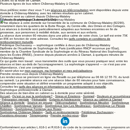
Leclerc ou la route de Clamart.
Plusieurs lignes de bus relient Châtenay-Malabry à Clamart.
Vous préférez rester chez vous ? Les
séances en téléconsultation
sont disponibles depuis votre
domicile à Châtenay-Malabry, avec les mêmes résultats qu'en cabinet.
Comment venir au cabinet depuis Châtenay-Malabry
Séances de sophrologie à domicile à Châtenay-Malabry
Je me déplace à votre domicile sur l'ensemble de la commune de Châtenay-Malabry (92290),
notamment dans les quartiers de la Butte Rouge, du Centre-ville, des Ormes et des Cottages.
Les séances à domicile sont particulièrement adaptées aux femmes enceintes en fin de
grossesse, aux personnes à mobilité réduite, aux seniors et aux enfants.
La séance dure environ 60 minutes dans une pièce calme de votre choix. Le tarif est entre 75€
et 85€ en fonction de votre adresse. Consultez les
tarifs complets et conditions de
remboursement mutuelle
.
Frédérique Duchaussoy — sophrologue certifiée à deux pas de Châtenay-Malabry
Diplômée de l'Académie de Sophrologie de Paris (certification RNCP reconnue par l'État),
membre de la Chambre Syndicale de la Sophrologie et du Réseau National des Sophrologues
dans les Écoles (RNSE), j'exerce depuis plusieurs années à Clamart, à quelques minutes de
Châtenay-Malabry.
Ce qui guide mon travail : vous transmettre des outils que vous pouvez pratiquer seul, entre les
séances et bien au-delà de l'accompagnement. La sophrologie s'apprend — ce n'est pas une
dépendance, c'est une compétence.
En savoir plus sur
mon parcours, ma formation et mes spécialisations
.
Prendre rendez-vous depuis Châtenay-Malabry
Les rendez-vous se prennent en ligne via Resalib ou par téléphone au 06 66 12 55 70, du lundi
au samedi. La première séance est une séance bilan de 60 minutes pour faire connaissance,
comprendre votre situation et définir ensemble un programme adapté à vos objectifs.
Consultez les
tarifs des séances et informations sur le remboursement mutuelle
.
Sophrologue professionnelle à Clamart.
Des séances de bien-être en cabinet ou à domicile pour votre sérénité.
Accueil
-
Qu'est ce que la sophrologie?
-
Stress et Emotions
-
Sommeil
-
Douleurs et acouphènes
-
Préparation mentale
-
Périnatalité
-
Enfants et Adolescents
-
Séance au cabinet à Clamart
-
Séance à domicile
-
Séance en groupe
-
Téléconsultation
-
Sophrologue Meudon
-
Sophrologue
Châtillon
-
Sophrologue Vanves
-
Sophrologue Issy Les Moulineaux
-
Sophrologue Le Plessis
Robinson
-
Sophrologue Fontenay aux Roses
-
Sophrologue Châtenay Malabry
-
Tarifs et remboursements
-
Frédérique Duchaussoy
-
Questions réponses
-
Témoignages
-
Prendre rendez-vous
-
Blog
Conformément aux articles L.616-1 et R.616-1 du code de la consommation, nous proposons un