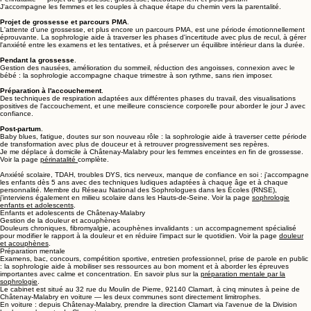
J'accompagne les femmes et les couples à chaque étape du chemin vers la parentalité.
Projet de grossesse et parcours PMA
.
L'attente d'une grossesse, et plus encore un parcours PMA, est une période émotionnellement
éprouvante. La sophrologie aide à traverser les phases d'incertitude avec plus de recul, à gérer
l'anxiété entre les examens et les tentatives, et à préserver un équilibre intérieur dans la durée.
Pendant la grossesse
.
Gestion des nausées, amélioration du sommeil, réduction des angoisses, connexion avec le
bébé : la sophrologie accompagne chaque trimestre à son rythme, sans rien imposer.
Préparation à l'accouchement
.
Des techniques de respiration adaptées aux différentes phases du travail, des visualisations
positives de l'accouchement, et une meilleure conscience corporelle pour aborder le jour J avec
confiance.
Post-partum
.
Baby blues, fatigue, doutes sur son nouveau rôle : la sophrologie aide à traverser cette période
de transformation avec plus de douceur et à retrouver progressivement ses repères.
Je me déplace à domicile à Châtenay-Malabry pour les femmes enceintes en fin de grossesse.
Voir la page
périnatalité
complète.
Anxiété scolaire, TDAH, troubles DYS, tics nerveux, manque de confiance en soi : j'accompagne
les enfants dès 5 ans avec des techniques ludiques adaptées à chaque âge et à chaque
personnalité. Membre du Réseau National des Sophrologues dans les Écoles (RNSE),
j'interviens également en milieu scolaire dans les Hauts-de-Seine. Voir la page
sophrologie
enfants et adolescents
.
Enfants et adolescents de Châtenay-Malabry
Gestion de la douleur et acouphènes
Douleurs chroniques, fibromyalgie, acouphènes invalidants : un accompagnement spécialisé
pour modifier le rapport à la douleur et en réduire l'impact sur le quotidien. Voir la page
douleur
et acouphènes
.
Préparation mentale
Examens, bac, concours, compétition sportive, entretien professionnel, prise de parole en public
: la sophrologie aide à mobiliser ses ressources au bon moment et à aborder les épreuves
importantes avec calme et concentration. En savoir plus sur la
préparation mentale par la
sophrologie
.
Le cabinet est situé au 32 rue du Moulin de Pierre, 92140 Clamart, à cinq minutes à peine de
Châtenay-Malabry en voiture — les deux communes sont directement limitrophes.
En voiture : depuis Châtenay-Malabry, prendre la direction Clamart via l'avenue de la Division