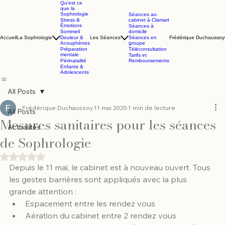
Qu'est ce
que la
Sophrologie
Séances au
Stress &
cabinet à Clamart
Émotions
Séances à
Sommeil
domicile
Accueil
La Sophrologie
Douleur &
Les Séances
Séances en
Frédérique Duchaussoy
Acouphènes
groupe
Préparation
Téléconsultation
mentale
Tarifs et
Périnatalité
Remboursements
Enfants &
Adolescents
All Posts
Frédérique Duchaussoy
11 mai 2020
1 min de lecture
All Posts
Mesures sanitaires pour les séances
Actualités
de Sophrologie
Noté NaN étoiles sur 5.
Depuis le 11 mai, le cabinet est à nouveau ouvert. Tous 
les gestes barrières sont appliqués avec la plus 
grande attention : 
Espacement entre les rendez vous
Aération du cabinet entre 2 rendez vous