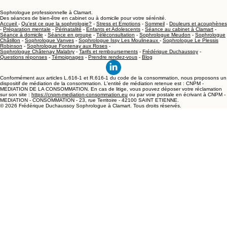
Sophrologue professionnelle à Clamart.
Des séances de bien-être en cabinet ou à domicile pour votre sérénité.
Accueil
-
Qu'est ce que la sophrologie?
-
Stress et Emotions
-
Sommeil
-
Douleurs et acouphènes
-
Préparation mentale
-
Périnatalité
-
Enfants et Adolescents
-
Séance au cabinet à Clamart
-
Séance à domicile
-
Séance en groupe
-
Téléconsultation
-
Sophrologue Meudon
-
Sophrologue
Châtillon
-
Sophrologue Vanves
-
Sophrologue Issy Les Moulineaux
-
Sophrologue Le Plessis
Robinson
-
Sophrologue Fontenay aux Roses
-
Sophrologue Châtenay Malabry
-
Tarifs et remboursements
-
Frédérique Duchaussoy
-
Questions réponses
-
Témoignages
-
Prendre rendez-vous
-
Blog
Conformément aux articles L.616-1 et R.616-1 du code de la consommation, nous proposons un
dispositif de médiation de la consommation. L'entité de médiation retenue est : CNPM -
MEDIATION DE LA CONSOMMATION. En cas de litige, vous pouvez déposer votre réclamation
sur son site :
https://cnpm-mediation-consommation.eu
ou par voie postale en écrivant à CNPM -
MEDIATION - CONSOMMATION - 23, rue Territoire - 42100 SAINT ETIENNE.
© 2026 Frédérique Duchaussoy Sophrologue à Clamart. Tous droits réservés.