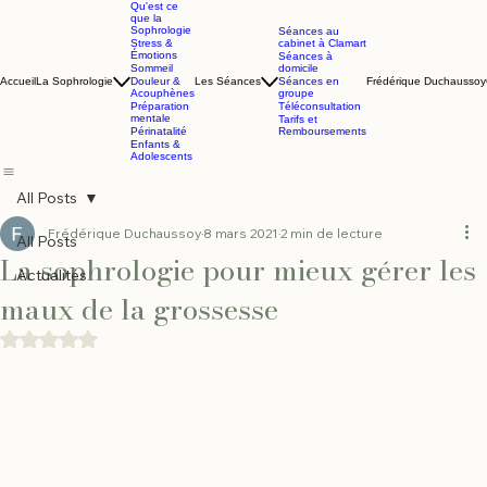
Qu'est ce
que la
Sophrologie
Séances au
Stress &
cabinet à Clamart
Émotions
Séances à
Sommeil
domicile
Accueil
La Sophrologie
Douleur &
Les Séances
Séances en
Frédérique Duchaussoy
Acouphènes
groupe
Préparation
Téléconsultation
mentale
Tarifs et
Périnatalité
Remboursements
Enfants &
Adolescents
All Posts
Frédérique Duchaussoy
8 mars 2021
2 min de lecture
All Posts
La sophrologie pour mieux gérer les
Actualités
maux de la grossesse
Noté NaN étoiles sur 5.