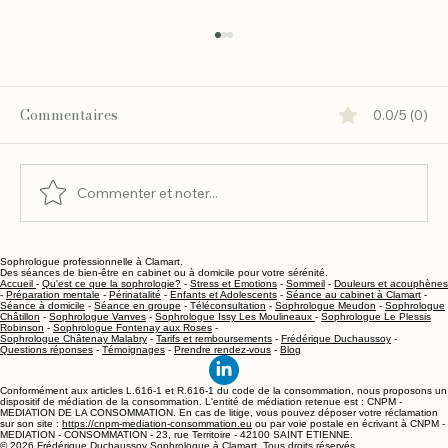
Commentaires
0.0/5 (0)
Commenter et noter...
Sophrologue professionnelle à Clamart.
Sophrologie et acouphènes : comment
Des séances de bien-être en cabinet ou à domicile pour votre sérénité.
Accueil
-
Qu'est ce que la sophrologie?
-
Stress et Emotions
-
Sommeil
-
Douleurs et acouphènes
retrouver le calme à Clamart ?
-
Préparation mentale
-
Périnatalité
-
Enfants et Adolescents
-
Séance au cabinet à Clamart
-
Séance à domicile
-
Séance en groupe
-
Téléconsultation
-
Sophrologue Meudon
-
Sophrologue
Châtillon
-
Sophrologue Vanves
-
Sophrologue Issy Les Moulineaux
-
Sophrologue Le Plessis
Robinson
-
Sophrologue Fontenay aux Roses
-
Sophrologue Châtenay Malabry
-
Tarifs et remboursements
-
Frédérique Duchaussoy
-
Questions réponses
-
Témoignages
-
Prendre rendez-vous
-
Blog
Conformément aux articles L.616-1 et R.616-1 du code de la consommation, nous proposons un
dispositif de médiation de la consommation. L'entité de médiation retenue est : CNPM -
MEDIATION DE LA CONSOMMATION. En cas de litige, vous pouvez déposer votre réclamation
sur son site :
https://cnpm-mediation-consommation.eu
ou par voie postale en écrivant à CNPM -
MEDIATION - CONSOMMATION - 23, rue Territoire - 42100 SAINT ETIENNE.
© 2026 Frédérique Duchaussoy Sophrologue à Clamart. Tous droits réservés.